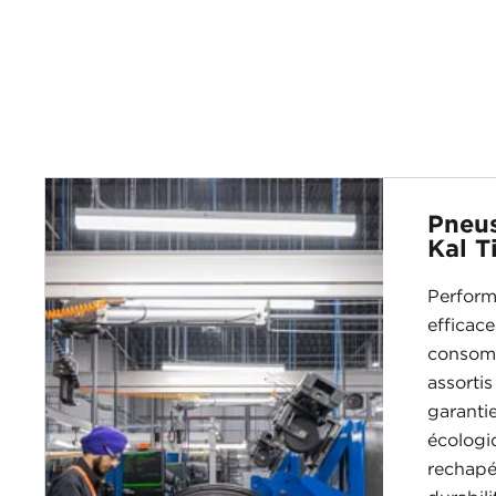
Pneus
Kal T
Performa
efficace
consomm
assortis
garanti
écologi
rechapés